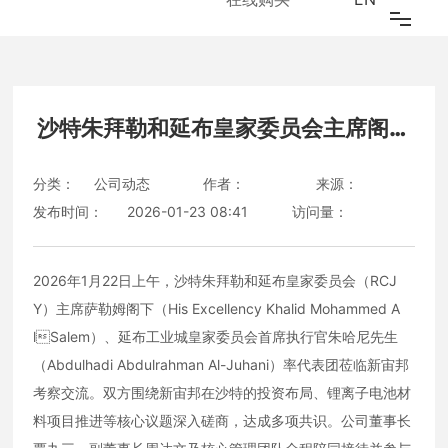
NEWS
首页
关于我们
沙特朱拜勒和延布皇家委员会主席阁下
（RCJY）及其团队莅临新宙邦考察交
江南（中国）
分类：
公司动态
作者：
来源：
发布时间：
2026-01-23 08:41
流
访问量：
研发创新
江南（中国）
2026年1月22日上午，沙特朱拜勒和延布皇家委员会（RCJ
Y）主席萨勒姆阁下（His Excellency Khalid Mohammed A
可持续发展
lSalem）、延布工业城皇家委员会首席执行官朱哈尼先生
（Abdulhadi Abdulrahman Al-Juhani）率代表团莅临新宙邦
投资者关系
考察交流。双方围绕新宙邦在沙特的投资布局、锂离子电池材
料项目推进等核心议题深入磋商，达成多项共识。公司董事长