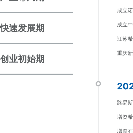
成立
成立
快速发展期
江苏
重庆
创业初始期
20
路易
增资
增资