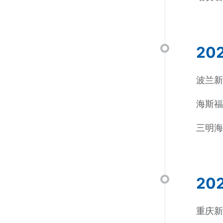
20
波兰新
海斯福
三明
20
重庆