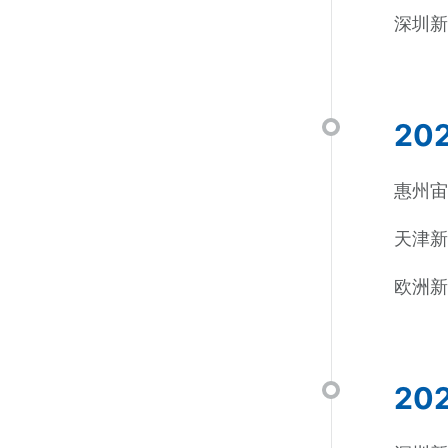
深圳新
20
惠州
天津
欧洲
20